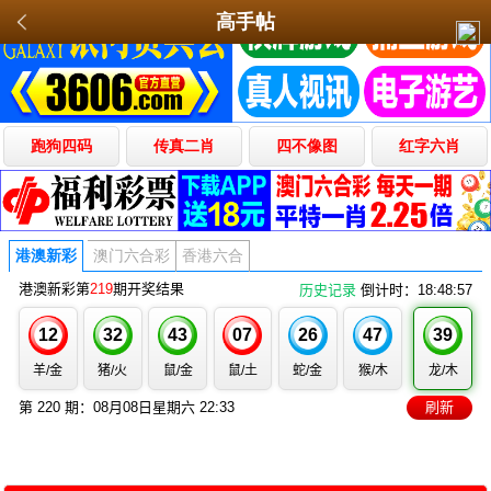
高手帖
跑狗四码
传真二肖
四不像图
红字六肖