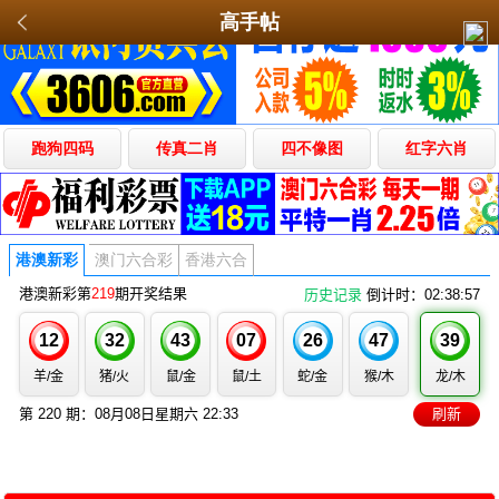
高手帖
跑狗四码
传真二肖
四不像图
红字六肖