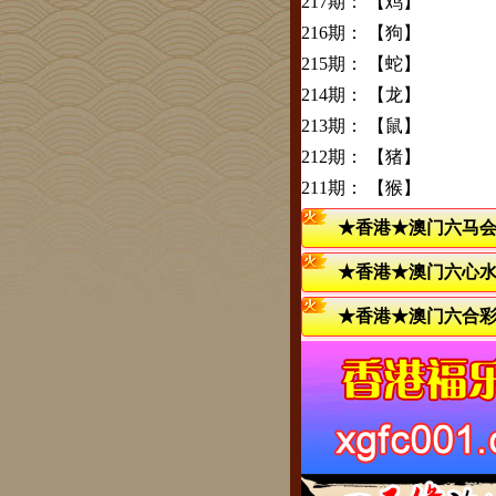
217期：
【鸡】
216期：
【狗】
215期：
【蛇】
214期：
【龙】
213期：
【鼠】
212期：
【猪】
211期：
【猴】
★香港★澳门六马
★香港★澳门六心
★香港★澳门六合