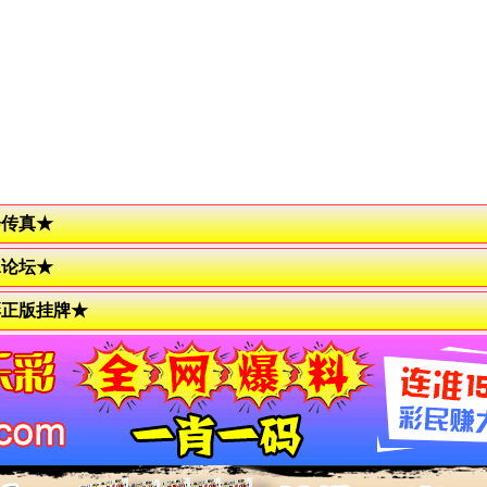
会传真★
水论坛★
彩正版挂牌★